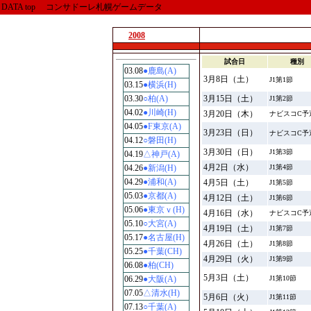
DATA top コンサドーレ札幌ゲームデータ
2008
試合日
種別
03.08
●鹿島(A)
3月8日（土）
J1第1節
03.15
●横浜(H)
03.30
○柏(A)
3月15日（土）
J1第2節
04.02
●川崎(H)
3月20日（木）
ナビスコC予
04.05
●F東京(A)
3月23日（日）
ナビスコC予
04.12
○磐田(H)
3月30日（日）
J1第3節
04.19
△神戸(A)
4月2日（水）
04.26
●新潟(H)
J1第4節
04.29
●浦和(A)
4月5日（土）
J1第5節
05.03
●京都(A)
4月12日（土）
J1第6節
05.06
●東京ｖ(H)
4月16日（水）
ナビスコC予
05.10
○大宮(A)
4月19日（土）
J1第7節
05.17
●名古屋(H)
4月26日（土）
J1第8節
05.25
●千葉(CH)
4月29日（火）
J1第9節
06.08
●柏(CH)
5月3日（土）
06.29
●大阪(A)
J1第10節
07.05
△清水(H)
5月6日（火）
J1第11節
07.13
○千葉(A)