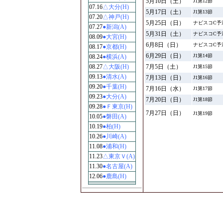
5月10日（土）
J1第12節
07.16
△大分(H)
5月17日（土）
J1第13節
07.20
△神戸(H)
5月25日（日）
ナビスコC予
07.27
●新潟(A)
5月31日（土）
ナビスコC予
08.09
●大宮(H)
6月8日（日）
ナビスコC予
08.17
●京都(H)
6月29日（日）
J1第14節
08.24
●横浜(A)
08.27
△大阪(H)
7月5日（土）
J1第15節
09.13
●清水(A)
7月13日（日）
J1第16節
09.20
●千葉(H)
7月16日（水）
J1第17節
09.23
●大分(A)
7月20日（日）
J1第18節
09.28
●Ｆ東京(H)
7月27日（日）
J1第19節
10.05
●磐田(A)
10.19
●柏(H)
10.26
●川崎(A)
11.08
●浦和(H)
11.23
△東京Ｖ(A)
11.30
●名古屋(A)
12.06
●鹿島(H)