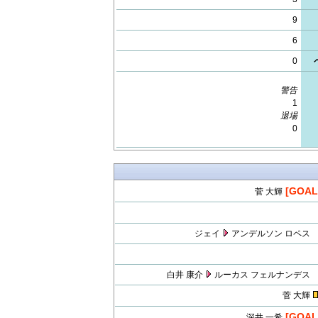
9
6
0
警告
1
退場
0
[GOAL
菅 大輝
ジェイ
アンデルソン ロペス
白井 康介
ルーカス フェルナンデス
菅 大輝
[GOAL
深井 一希