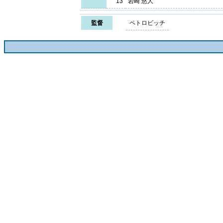
13
岩崎 悠人
監督
ペトロビッチ