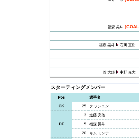
[GOAL
福森 晃斗
福森 晃斗
石川 直樹
菅 大輝
中野 嘉大
スターティングメンバー
Pos
選手名
GK
25
ク ソンユン
3
進藤 亮佑
DF
5
福森 晃斗
20
キム ミンテ