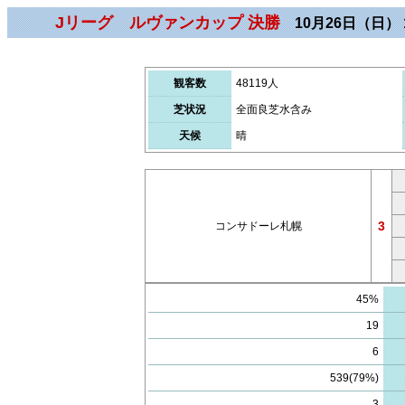
Jリーグ ルヴァンカップ 決勝
10月26日（日） 1
観客数
48119人
芝状況
全面良芝水含み
天候
晴
3
コンサドーレ札幌
45%
19
6
539(79%)
3