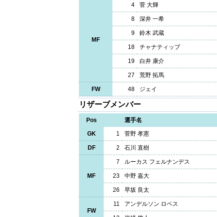
4
菅 大輝
8
深井 一希
9
鈴木 武蔵
MF
18
チャナティップ
19
白井 康介
27
荒野 拓馬
FW
48
ジェイ
リザーブメンバー
Pos
選手名
GK
1
菅野 孝憲
DF
2
石川 直樹
7
ルーカス フェルナンデス
MF
23
中野 嘉大
26
早坂 良太
11
アンデルソン ロペス
FW