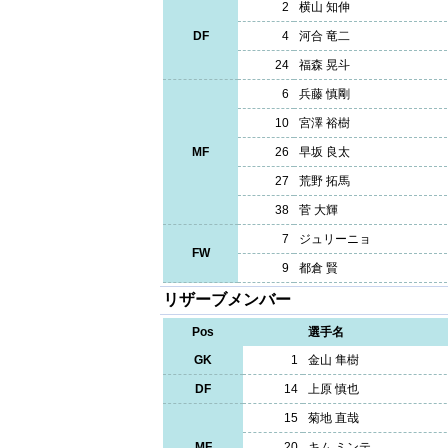
2
横山 知伸
DF
4
河合 竜二
24
福森 晃斗
6
兵藤 慎剛
10
宮澤 裕樹
MF
26
早坂 良太
27
荒野 拓馬
38
菅 大輝
7
ジュリーニョ
FW
9
都倉 賢
リザーブメンバー
Pos
選手名
GK
1
金山 隼樹
DF
14
上原 慎也
15
菊地 直哉
MF
20
キム ミンテ