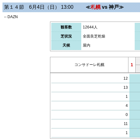
第１４節 6月4日（日） 13:00
≪
札幌
vs 神戸≫
-- DAZN
観客数
12644人
芝状況
全面良芝乾燥
天候
屋内
1
コンサドーレ札幌
12
13
1
4
0
11
1