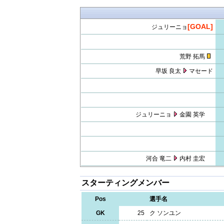
[GOAL]
ジュリーニョ
荒野 拓馬
早坂 良太
マセード
ジュリーニョ
金園 英学
河合 竜二
内村 圭宏
スターティングメンバー
Pos
選手名
GK
25
ク ソンユン