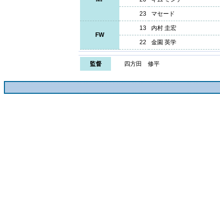
23
マセード
13
内村 圭宏
FW
22
金園 英学
監督
四方田 修平