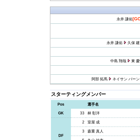
[G
永井 謙佑
永井 謙佑
久保 
中島 翔哉
東 
阿部 拓馬
ネイサン バーン
スターティングメンバー
Pos
選手名
GK
33
林 彰洋
2
室屋 成
3
森重 真人
DF