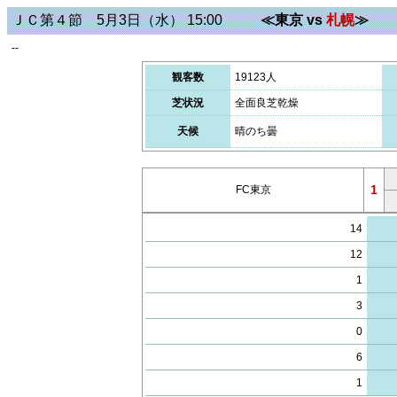
ＪＣ第４節 5月3日（水） 15:00
≪東京 vs
札幌
≫
--
観客数
19123人
芝状況
全面良芝乾燥
天候
晴のち曇
1
FC東京
14
12
1
3
0
6
1