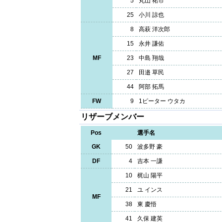
5
丸山 祐市
25
小川 諒也
8
高萩 洋次郎
15
永井 謙佑
MF
23
中島 翔哉
27
田邉 草民
44
阿部 拓馬
FW
9
1ピーター ウタカ
リザーブメンバー
Pos
選手名
GK
50
波多野 豪
DF
4
吉本 一謙
10
梶山 陽平
21
ユ インス
MF
38
東 慶悟
41
久保 建英