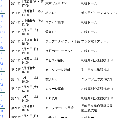
)
4月29日(火・祝)
第10節
東京ヴェルディ
札幌ドーム
)
17:00
)
5月3日(土・祝)
第11節
栃木ＳＣ
栃木県グリーンスタジア
13:00
H)
5月6日(火・祝)
)
第12節
ロアッソ熊本
札幌ドーム
13:00
)
5月12日(月)
(A)
第13節
愛媛ＦＣ
札幌ドーム
19:00
)
5月18日(日)
第14節
ジェフユナイテッド千葉
フクダ電子アリーナ
)
16:00
H)
5月25日(日)
第15節
水戸ホーリーホック
札幌ドーム
)
19:00
)
5月31日(土)
第16節
アビスパ福岡
札幌厚別公園競技場 ※
14:00
A)
6月7日(土)
)
第17節
カマタマーレ讃岐
香川県立丸亀競技場
16:00
)
6月14日(土)
)
第18節
横浜ＦＣ
ニッパツ三ツ沢球技場
16:00
A)
6月21日(土)
第19節
カターレ富山
札幌厚別公園競技場 ※
)
14:00
)
6月28日(土)
第20節
ＦＣ岐阜
札幌厚別公園競技場 ※
)
14:00
A)
長崎県立総合運動公園
7月5日(土)
第21節
Ｖ・ファーレン長崎
18:00
陸上競技場
H)
7月20日(日)
A)
第22節
大分トリニータ
札幌ドーム