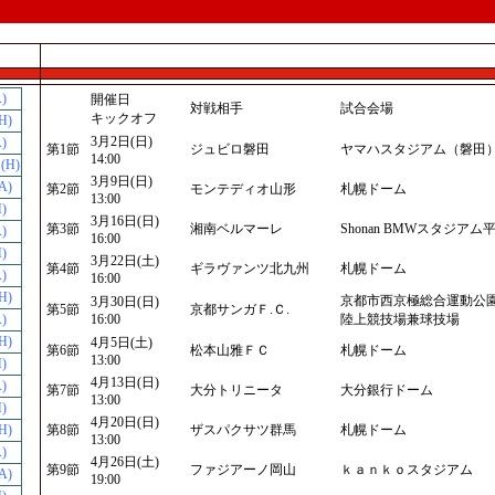
)
開催日
対戦相手
試合会場
キックオフ
H)
3月2日(日)
)
第1節
ジュビロ磐田
ヤマハスタジアム（磐田
14:00
(H)
3月9日(日)
A)
第2節
モンテディオ山形
札幌ドーム
13:00
)
3月16日(日)
第3節
湘南ベルマーレ
Shonan BMWスタジアム
)
16:00
)
3月22日(土)
第4節
ギラヴァンツ北九州
札幌ドーム
)
16:00
H)
京都市西京極総合運動公
3月30日(日)
第5節
京都サンガＦ.Ｃ.
)
16:00
陸上競技場兼球技場
H)
4月5日(土)
第6節
松本山雅ＦＣ
札幌ドーム
13:00
)
4月13日(日)
)
第7節
大分トリニータ
大分銀行ドーム
13:00
)
4月20日(日)
H)
第8節
ザスパクサツ群馬
札幌ドーム
13:00
)
4月26日(土)
第9節
ファジアーノ岡山
ｋａｎｋｏスタジアム
A)
19:00