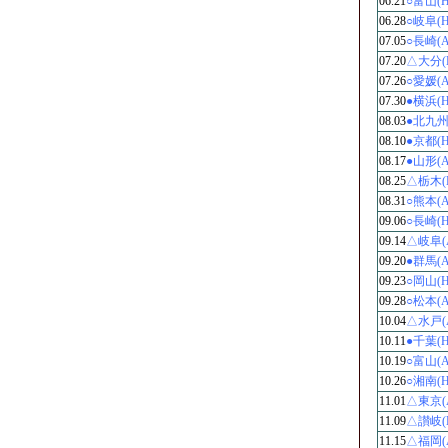
06.21
○富山(H
06.28
○岐阜(H
07.05
○長崎(A
07.20
△大分(
07.26
○愛媛(A
07.30
●横浜(H
08.03
●北九州
08.10
●京都(H
08.17
●山形(A
08.25
△栃木(
08.31
○熊本(A
09.06
○長崎(H
09.14
△岐阜(
09.20
●群馬(A
09.23
○岡山(H
09.28
○松本(A
10.04
△水戸(
10.11
●千葉(H
10.19
○富山(A
10.26
○湘南(H
11.01
△東京(
11.09
△讃岐(
11.15
△福岡(