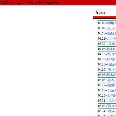
DATA top コンサドーレ札幌ゲームデータ
2014
03.02
○磐田(A
03.09
△山形(
03.16
●湘南(A
03.22
○北九州
03.30
△京都(
04.05
○松本(H
04.13
●大分(A
04.20
○群馬(H
04.26
●岡山(A
04.29
△東京(
05.03
●栃木(A
05.06
△熊本(
05.12
●愛媛(H
05.18
●千葉(A
05.25
○水戸(H
05.31
△福岡(
06.07
●讃岐(A
06.14
△横浜(