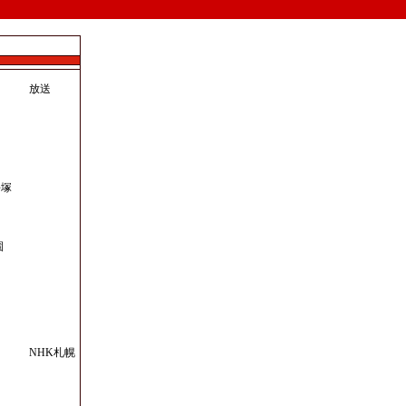
放送
）
平塚
園
NHK札幌