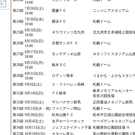
14:00
H)
7月26日(土)
第23節
愛媛ＦＣ
ニンジニアスタジアム
19:00
7月30日(水)
第24節
横浜ＦＣ
札幌ドーム
19:00
8月3日(日)
第25節
ギラヴァンツ北九州
北九州市立本城陸上競技
18:00
8月10日(日)
第26節
京都サンガＦ.Ｃ.
札幌ドーム
14:00
8月17日(日)
第27節
モンテディオ山形
ＮＤソフトスタジアム山
18:00
8月25日(月)
第28節
栃木ＳＣ
札幌ドーム
19:00
8月31日(日)
第29節
ロアッソ熊本
うまかな・よかなスタジ
19:00
第30節
9月6日(土)
Ｖ・ファーレン長崎
札幌ドーム
岐阜メモリアルセンター
第31節
9月14日(日)
ＦＣ岐阜
長良川競技場
第32節
9月20日(土)
ザスパクサツ群馬
正田醤油スタジアム群馬
第33節
9月23日(火・祝)
ファジアーノ岡山
札幌ドーム
第34節
9月28日(日)
松本山雅ＦＣ
松本平広域公園総合球技
第35節
10月4日(土)
水戸ホーリーホック
ケーズデンキスタジアム
第36節
10月11日(土)
ジェフユナイテッド千葉
札幌厚別公園競技場 ※
第37節
10月19日(日)
カターレ富山
富山県総合運動公園陸上