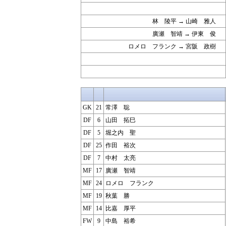
林 陵平 → 山崎 雅人
廣瀬 智靖 → 伊東 俊
ロメロ フランク → 宮阪 政樹
GK
21
常澤 聡
DF
6
山田 拓巳
DF
5
堀之内 聖
DF
25
作田 裕次
DF
7
中村 太亮
MF
17
廣瀬 智靖
MF
24
ロメロ フランク
MF
19
秋葉 勝
MF
14
比嘉 厚平
FW
9
中島 裕希