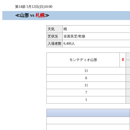
第14節 5月12日(日)16:00
≪山形 vs
札幌
≫
天気
晴
芝状況
全面良芝/乾燥
入場者数
6,460人
0
モンテディオ山形
11
6
11
7
1