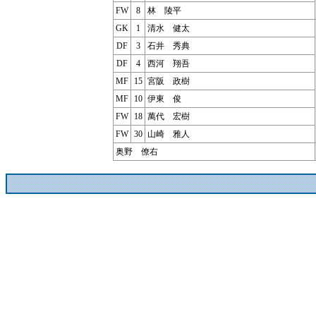
FW
8
林 陵平
GK
1
清水 健太
DF
3
石井 秀典
DF
4
西河 翔吾
MF
15
宮阪 政樹
MF
10
伊東 俊
FW
18
萬代 宏樹
FW
30
山崎 雅人
奥野 僚右